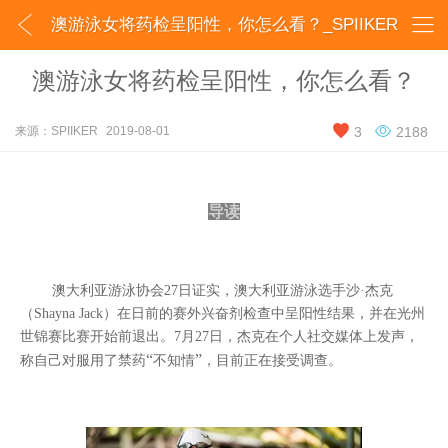


澳游泳女将药检呈阳性，你怎么看？_SPIIKER
澳游泳女将药检呈阳性，你怎么看？


来源：SPIIKER
2019-08-01
3
2188
导读
澳大利亚游泳协会
27
日证实，澳大利亚游泳选手沙
·
杰克
（
Shayna Jack
）在日前的赛外兴奋剂检查中呈阳性结果，并在光州
世锦赛比赛开始前退出。
7
月
27
日，杰克在个人社交媒体上发声，
“
”
称自己对服用了禁药
不知情
，目前正在接受调查。