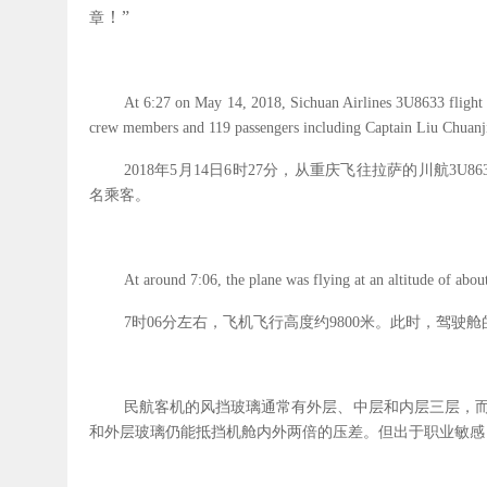
！
”
章
At 6:27 on May 14, 2018, Sichuan Airlines 3U8633 flight 
crew members and 119 passengers including Captain Liu Chuanj
2018
年
5
月
14
日
6
时
27
分，从重庆飞往拉萨的川航
3U86
名乘客。
At around 7:06, the plane was flying at an altitude of abou
7
时
06
分左右，飞机飞行高度约
9800
米。此时，驾驶舱
民航客机的风挡玻璃通常有外层、中层和内层三层，
和外层玻璃仍能抵挡机舱内外两倍的压差。但出于职业敏感