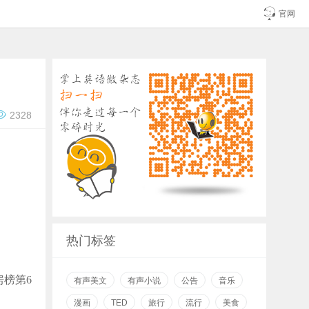

官网

2328
热门标签
房榜第
6
有声美文
有声小说
公告
音乐
漫画
TED
旅行
流行
美食