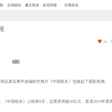
影
众说纷纭
趣文悦读
必克快报
往期杂志
尾

34
导读
一部以真实事件改编的空难片《中国机长》也掀起了观影热潮。
，《中国机长》上映第
9
天，总票房突破
20
亿元，暂居
2019
年票