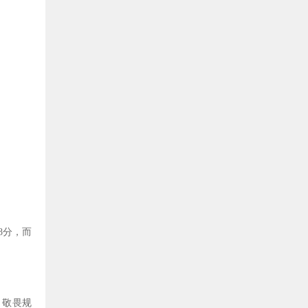
8
分，而
，敬畏规