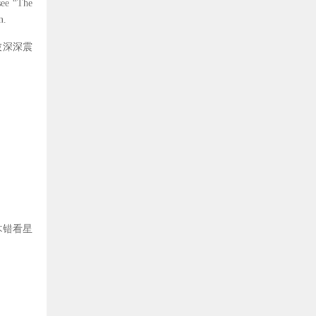
see
“
The
m.
被深深震
木错看星