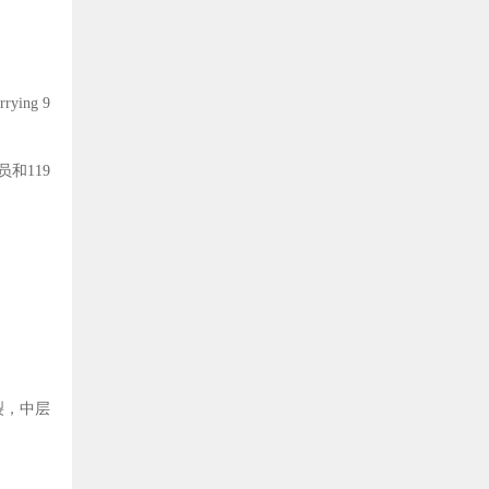
rrying 9
员和
119
裂，中层