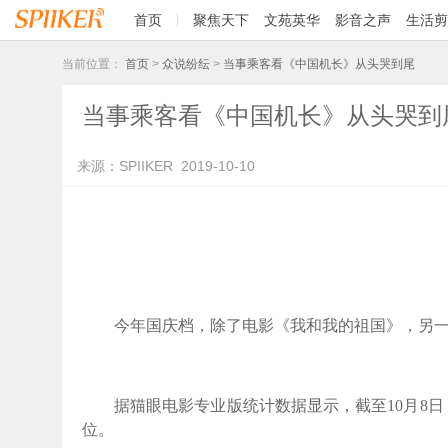
首页
聚焦天下
文苑英华
影音之声
生活剪
当前位置：
首页
>
众说纷纭
>
当事乘客看《中国机长》从头哭到尾
当事乘客看《中国机长》从头哭到
来源：SPIIKER
2019-10-10
今年国庆档，除了电影《我和我的祖国》，另
据猫眼电影专业版统计数据显示，截至
10
月
8
日
位。