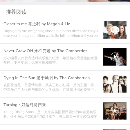
推荐阅读
Closer to me 靠近我 by Megan & Liz

Days go by Are we getting closer to a better life? I can’t say ‘I
love you’ through a million walls So tell me when will you be
closer to me?
Never Grow Old 永不变老 by The Cranberries

必小编谨以此歌表达对桃乐丝的纪念，希望她在天堂也能永远
年轻，不再变老，远离疾病和痛苦。
Dying In The Sun 逝于灿阳 by The Cranberries

表面看这是一首爱情歌曲，其实正如小红莓一贯的主题一样，
带着爱尔兰人忧伤与孤独的人生体验，在细腻抒情的旋律中，
主唱桃乐丝的空灵、纯粹的歌声如天使一般，仿佛为那悲凉的
大地带来一丝暖阳。 本期影音之声是The Cranberries专场。
Turning：好运终将归来

Young Rising Sons，是一支来自美国新泽西州的年轻另类乐
队。这个乐队于2010年的2月成立，可以说是一支比较新和年
轻的乐队了。所以在他们的作品中，你将会感受到年轻，激
情，积极向上的冲击力。这是一首积极向上的励志歌曲，励志