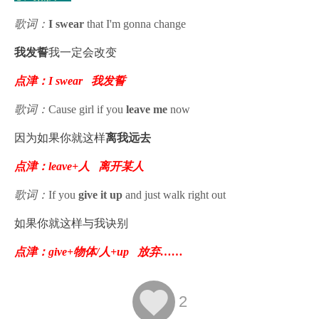
歌词：
I swear
that I'm gonna change
我发誓
我一定会改变
点津：
I swear
我发誓
歌词：
Cause girl if you
leave me
now
因为如果你就这样
离我远去
点津：
leave+
人
离开某人
歌词：
If you
give it up
and just walk right out
如果你就这样与我诀别
点津：
give+
物体
/
人
+up
放弃……

2