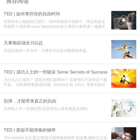
推荐阅读
TED | 如何掌控你的自由时间

经常听有人抱怨自己很忙，没时间做这个做那个，情况真是这
样的吗？演讲者Laura Vanderkam女士将给大家带来一场抛开
现象看本质的演讲。推荐给很忙和很闲的你。
凡事都必须全力以赴
在这短暂的一生当中，凡事全力以赴才能创造奇迹。
TED | 成功人士的一些秘诀 Some Secrets of Success

为什么人们成功？ 是因为他们聪明吗？ 或者他们只是幸运？都
不是。 分析师理查德•圣约翰（Richard St. John）将多年的访
谈压缩成了一个难得的3分钟幻灯片，展示了成功的秘密。
自律，才能带来真正的自由
自律的人不一定都优秀,但优秀的人基本都是自律的。
TED | 那架不能弹奏的钢琴

Tim Harford 先生通过"那架不能弹奏的钢琴"的故事,抛砖引玉地