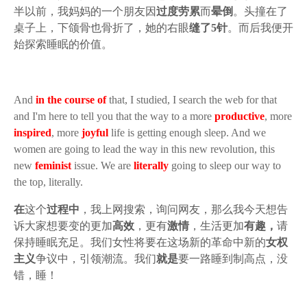
半以前，我妈妈的一个朋友因
过度劳累
而
晕倒
。头撞在了
桌子上，下颌骨也骨折了，她的右眼
缝了5针
。而后我便开
始探索睡眠的价值。
And
in the course of
that, I studied, I search the web for that
and I'm here to tell you that the way to a more
productive
, more
inspired
, more
joyful
life is getting enough sleep. And we
women are going to lead the way in this new revolution, this
new
feminist
issue. We are
literally
going to sleep our way to
the top, literally.
在
这个
过程中
，我上网搜索，询问网友，那么我今天想告
诉大家想要变的更加
高效
，更有
激情
，生活更加
有趣，
请
保持睡眠充足。我们女性将要在这场新的革命中新的
女权
主义
争议中，引领潮流。我们
就是
要一路睡到制高点，没
错，睡！