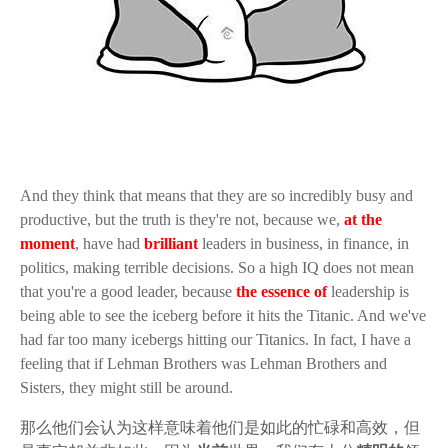
And they think that means that they are so incredibly busy and
productive, but the truth is they're not, because we,
at the
moment
, have had
brilliant
leaders in business, in finance, in
politics, making terrible decisions. So a high IQ does not mean
that you're a good leader, because
the essence of
leadership is
being able to see the iceberg before it hits the Titanic. And we've
had far too many icebergs hitting our Titanics. In fact, I have a
feeling that if Lehman Brothers was Lehman Brothers and
Sisters, they might still be around.
那么他们会认为这样意味着他们是如此的忙碌和高效，但