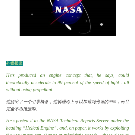
外媒报道
He’s produced an engine concept that, he says, could
theoretically accelerate to 99 percent of the speed of light - all
without using propellant.
他提出了一个引擎概念，他说理论上可以加速到光速的
99%，而且
完全不用推进剂。
He’s posted it to the NASA Technical Reports Server under the
heading “Helical Engine”, and, on paper, it works by exploiting