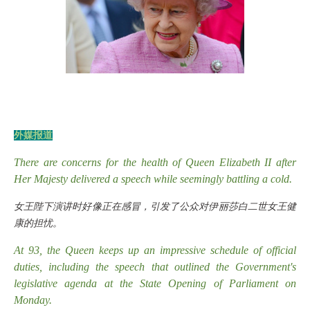
外媒报道
There are concerns for the health of Queen Elizabeth II after
Her Majesty delivered a speech while seemingly battling a cold.
女王陛下演讲时好像正在感冒，引发了公众对伊丽莎白二世女王健
康的担忧。
At 93, the Queen keeps up an impressive schedule of official
duties, including the speech that outlined the Government's
legislative agenda at the State Opening of Parliament on
Monday.