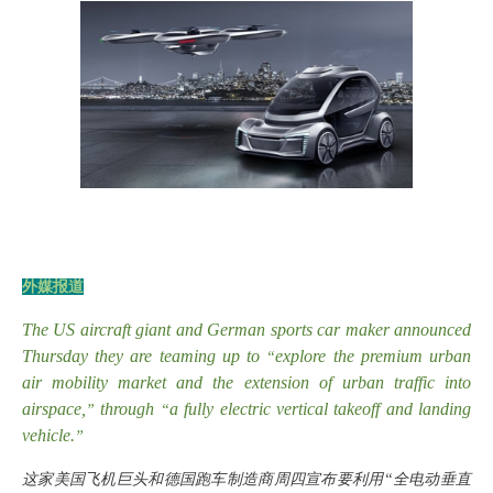
外媒报道
The US aircraft giant and German sports car maker announced
Thursday they are teaming up to
explore the premium urban
“
air mobility market and the extension of urban traffic into
airspace,
through
a fully electric vertical takeoff and landing
”
“
vehicle.
”
这家美国飞机巨头和德国跑车制造商周四宣布要利用
“全电动垂直