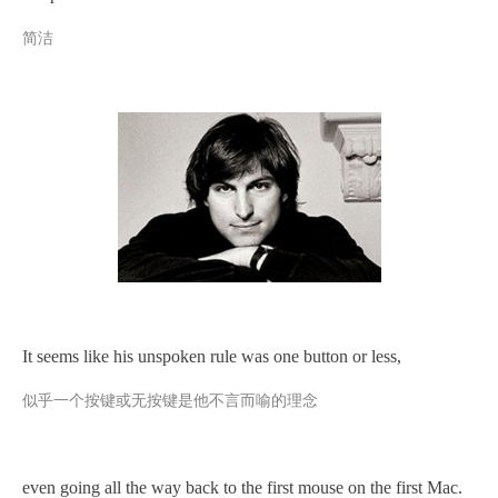
简洁
It seems like his unspoken rule was one button or less,
似乎一个按键或无按键是他不言而喻的理念
even going all the way back to the first mouse on the first Mac.